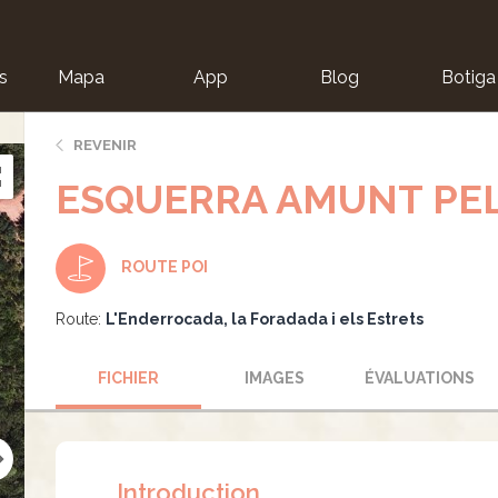
s
Mapa
App
Blog
Botiga
ion
REVENIR
ESQUERRA AMUNT PE
ROUTE POI
Route:
L'Enderrocada, la Foradada i els Estrets
FICHIER
IMAGES
ÉVALUATIONS
Introduction