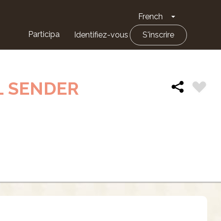
French
Toggle Drop
Participa
Identifiez-vous
S'inscrire
L SENDER