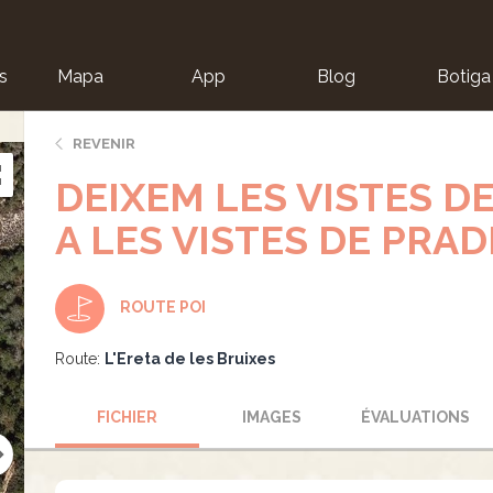
s
Mapa
App
Blog
Botiga
ion
REVENIR
DEIXEM LES VISTES D
A LES VISTES DE PRAD
ROUTE POI
Route:
L'Ereta de les Bruixes
FICHIER
IMAGES
ÉVALUATIONS