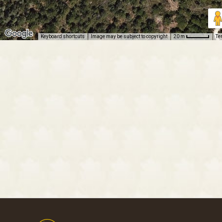
Keyboard shortcuts
Image may be subject to copyright
Te
20 m
Footer