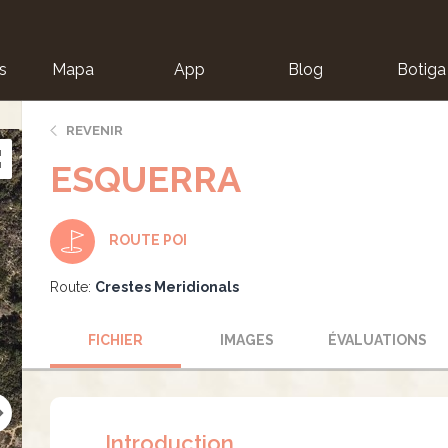
s
Mapa
App
Blog
Botiga
ion
REVENIR
ESQUERRA
ROUTE POI
Route:
Crestes Meridionals
FICHIER
IMAGES
ÉVALUATIONS
Introduction