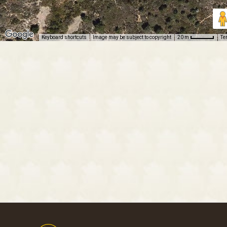
Keyboard shortcuts
Image may be subject to copyright
Te
20 m
Footer