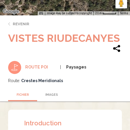
Image may be subject to copyright
Terms
20 m
REVENIR
VISTES RIUDECANYES
Paysages
ROUTE POI
Route:
Crestes Meridionals
FICHIER
IMAGES
Introduction