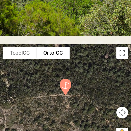
TopoICC
OrtoICC