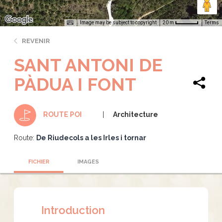
Image may be subject to copyright
Terms
20 m
REVENIR
SANT ANTONI DE
PÀDUA I FONT
Architecture
ROUTE POI
Route:
De Riudecols a les Irles i tornar
FICHIER
IMAGES
Introduction