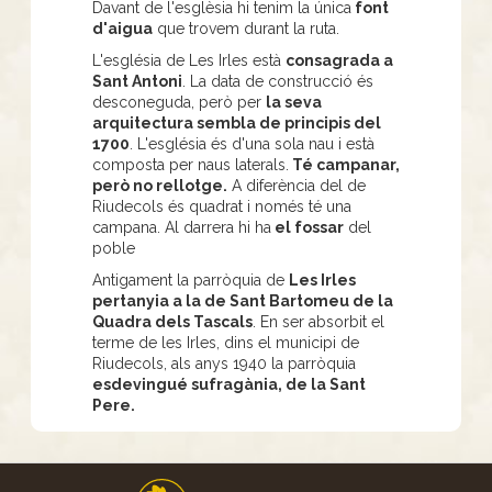
Davant de l'esglèsia hi tenim la única
font
d'aigua
que trovem durant la ruta.
L'església de Les Irles està
consagrada a
Sant Antoni
. La data de construcció és
desconeguda, però per
la seva
arquitectura sembla de principis del
1700
. L'església és d'una sola nau i està
composta per naus laterals.
Té campanar,
però no rellotge.
A diferència del de
Riudecols és quadrat i només té una
campana. Al darrera hi ha
el fossar
del
poble
Antigament la parròquia de
Les Irles
pertanyia a la de Sant Bartomeu de la
Quadra dels Tascals
. En ser absorbit el
terme de les Irles, dins el municipi de
Riudecols, als anys 1940 la parròquia
esdevingué sufragània, de la Sant
Pere.