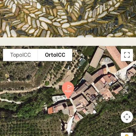
TopoICC
OrtoICC