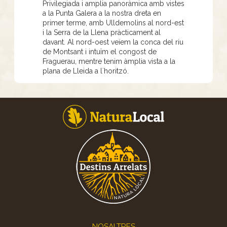
Privilegiada i amplia panoràmica amb vistes
a la Punta Galera a la nostra dreta en
primer terme, amb Ulldemolins al nord-est
i la Serra de la Llena pràcticament al
davant. Al nord-oest veiem la conca del riu
de Montsant i intuïm el congost de
Fraguerau, mentre tenim àmplia vista a la
plana de Lleida a l´horitzó.
Footer
NOSALTRES