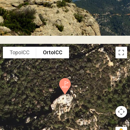
TopoICC
OrtoICC