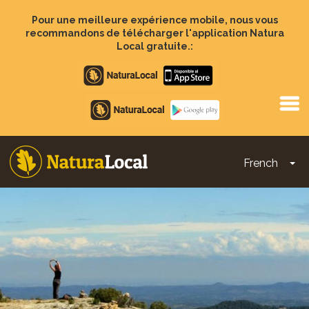
Aller
au
Pour une meilleure expérience mobile, nous vous
contenu
recommandons de télécharger l'application Natura
principal
Local gratuite.:
Apple
store
Google
Play
French
To
Main
navigation