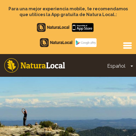
Pasar
al
Para una mejor experiencia mobile, te recomendamos
contenido
que utilices la App gratuita de Natura Local.:
principal
Apple
store
Google
Play
Español
T
Main
navigation