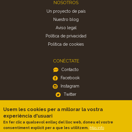
Footer
NOSOTROS
Un proyecto de país
Nuestro blog
Aviso legal
Política de privacidad
Politica de cookies
CONÉCTATE
Contacto
Facebook
Instagram
Twitter
Usem les cookies per a millorar la vostra
APP
experiència d'usuari
iOS
En fer clic a qualsevol enllaç del lloc web, doneu el vostre
Android
Más info
consentiment explícit per a que les utilitzem.