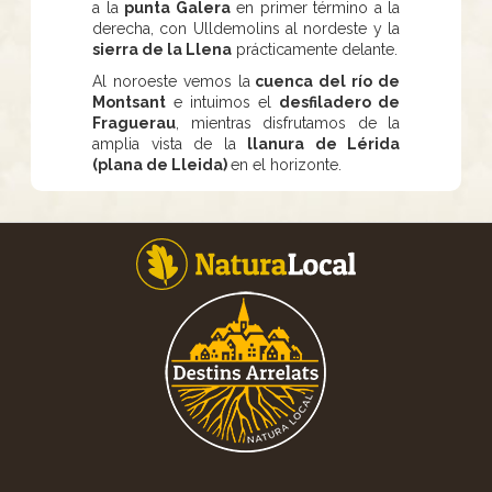
a la
punta Galera
en primer término a la
derecha, con Ulldemolins al nordeste y la
sierra de la Llena
prácticamente delante.
Al noroeste vemos la
cuenca del río de
Montsant
e intuimos el
desfiladero de
Fraguerau
, mientras disfrutamos de la
amplia vista de la
llanura de Lérida
(plana de Lleida)
en el horizonte.