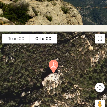
TopoICC
OrtoICC