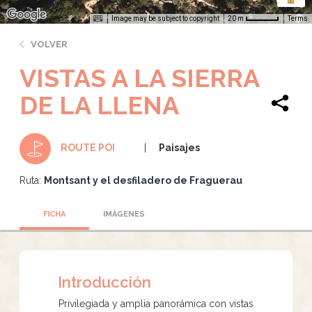
Image may be subject to copyright
Terms
20 m
VOLVER
VISTAS A LA SIERRA
DE LA LLENA
Paisajes
ROUTE POI
Ruta:
Montsant y el desfiladero de Fraguerau
FICHA
IMÁGENES
Introducción
Privilegiada y amplia panorámica con vistas