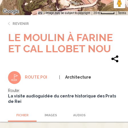
Image may be subject to copyright
Terms
20 m
REVENIR
LE MOULIN À FARINE
ET CAL LLOBET NOU
Architecture
ROUTE POI
Route:
La visite audioguidée du centre historique des Prats
de Rei
FICHIER
IMAGES
AUDIOS