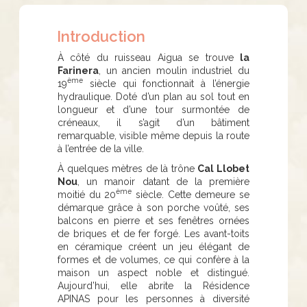
Introduction
À côté du ruisseau Aigua se trouve
la
Farinera
, un ancien moulin industriel du
ème
19
siècle qui fonctionnait à l’énergie
hydraulique. Doté d’un plan au sol tout en
longueur et d’une tour surmontée de
créneaux, il s’agit d’un bâtiment
remarquable, visible même depuis la route
à l’entrée de la ville.
À quelques mètres de là trône
Cal Llobet
Nou
, un manoir datant de la première
ème
moitié du 20
siècle. Cette demeure se
démarque grâce à son porche voûté, ses
balcons en pierre et ses fenêtres ornées
de briques et de fer forgé. Les avant-toits
en céramique créent un jeu élégant de
formes et de volumes, ce qui confère à la
maison un aspect noble et distingué.
Aujourd’hui, elle abrite la Résidence
APINAS pour les personnes à diversité