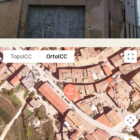
TopoICC
OrtoICC