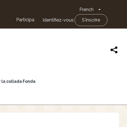
French
Toggle Drop
Participa
Identifiez-vous
S'inscrire
r la collada Fonda