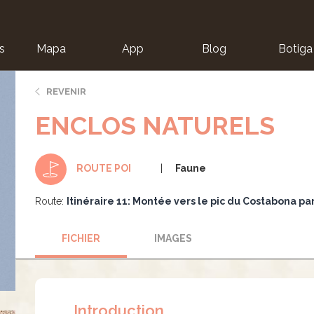
s
Mapa
App
Blog
Botiga
ion
REVENIR
ENCLOS NATURELS
Faune
ROUTE POI
Route:
Itinéraire 11: Montée vers le pic du Costabona pa
FICHIER
IMAGES
Introduction