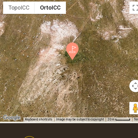
TopoICC
OrtoICC
Keyboard shortcuts
Image may be subject to copyright
Te
20 m
Footer