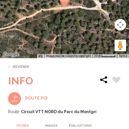
Image may be subject to copyright
Terms
20 m
REVENIR
INFO
ROUTE POI
Route:
Circuit VTT NORD du Parc du Montgrí
FICHIER
IMAGES
ÉVALUATIONS