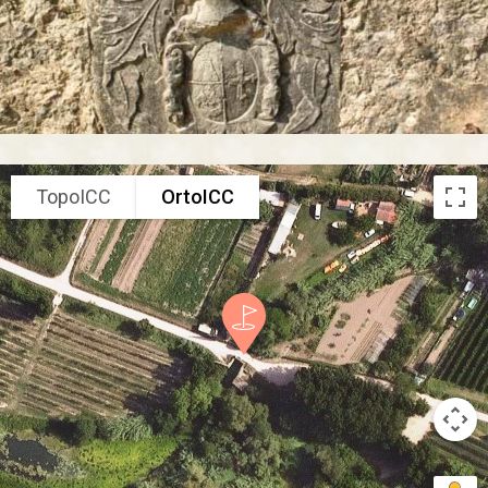
TopoICC
OrtoICC