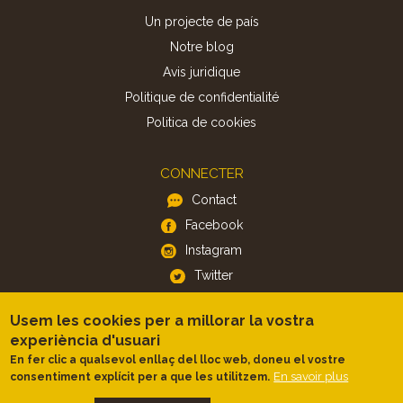
Un projecte de país
Notre blog
Avis juridique
Politique de confidentialité
Politica de cookies
CONNECTER
Contact
Facebook
Instagram
Twitter
Usem les cookies per a millorar la vostra
APP
experiència d'usuari
iOS
En fer clic a qualsevol enllaç del lloc web, doneu el vostre
En savoir plus
consentiment explícit per a que les utilitzem.
Android