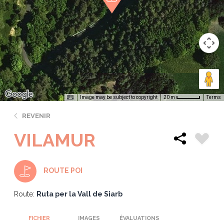
Image may be subject to copyright
Terms
20 m
REVENIR
VILAMUR
ROUTE POI
Route:
Ruta per la Vall de Siarb
FICHIER
IMAGES
ÉVALUATIONS