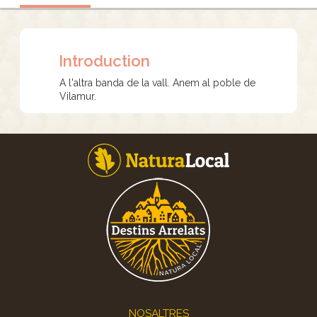
Introduction
A l'altra banda de la vall. Anem al poble de
Vilamur.
Footer
NOSALTRES