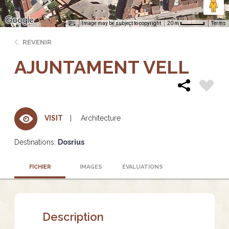
Image may be subject to copyright
Terms
20 m
REVENIR
AJUNTAMENT VELL
Architecture
VISIT
Destinations:
Dosrius
FICHIER
IMAGES
ÉVALUATIONS
Description