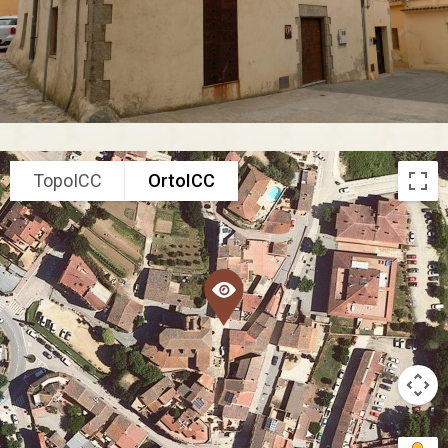
TopoICC
OrtoICC