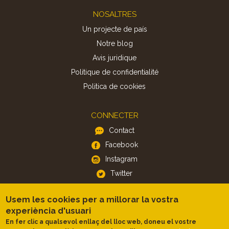
Footer
NOSALTRES
Un projecte de país
Notre blog
Avis juridique
Politique de confidentialité
Politica de cookies
CONNECTER
Contact
Facebook
Instagram
Twitter
Usem les cookies per a millorar la vostra
APP
experiència d'usuari
iOS
En fer clic a qualsevol enllaç del lloc web, doneu el vostre