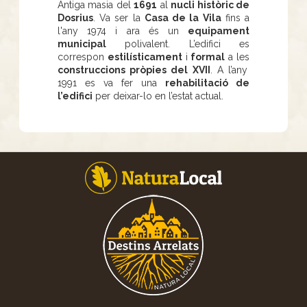
Antiga masia del
1691
al
nucli històric de
Dosrius
. Va ser la
Casa de la Vila
fins a
l'any 1974 i ara és un
equipament
municipal
polivalent. L’edifici es
correspon
estilísticament
i
formal
a les
construccions pròpies del XVII
. A l’any
1991 es va fer una
rehabilitació de
l’edifici
per deixar-lo en l’estat actual.