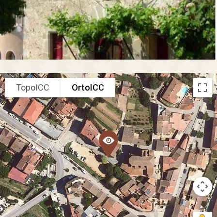
TopoICC
OrtoICC