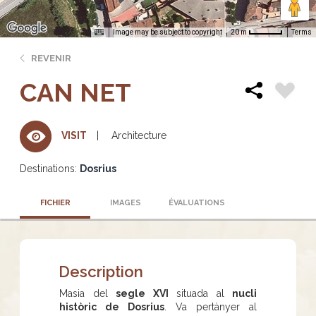
Image may be subject to copyright
Terms
20 m
REVENIR
CAN NET
Architecture
VISIT
Destinations:
Dosrius
FICHIER
IMAGES
ÉVALUATIONS
Description
Masia del
segle XVI
situada al
nucli
històric de Dosrius
. Va pertànyer al