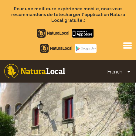
Aller
au
Pour une meilleure expérience mobile, nous vous
contenu
recommandons de télécharger l'application Natura
principal
Local gratuite.:
Apple
store
Google
Play
French
To
Main
navigation