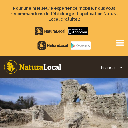
Aller
au
Pour une meilleure expérience mobile, nous vous
contenu
recommandons de télécharger l'application Natura
principal
Local gratuite.:
Apple
store
Google
Play
French
To
Main
navigation