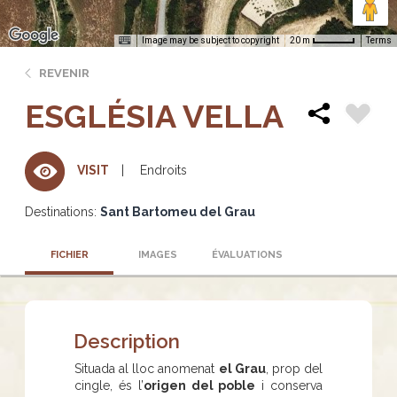
Image may be subject to copyright
Terms
20 m
REVENIR
ESGLÉSIA VELLA
Endroits
VISIT
Destinations:
Sant Bartomeu del Grau
FICHIER
IMAGES
ÉVALUATIONS
Description
Situada al lloc anomenat
el Grau
, prop del
cingle, és l’
origen del poble
i conserva