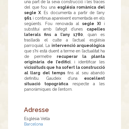
una part de la seva construcció i les traces
del que fou una
església romànica del
segle X
. Es documenta a partir de l’any
961
i continua apareixent esmentada en els
següents. Fou renovada al
segle XI
i
substituí amb l’afegit d’unes
capelles
laterals fins a l’any 1780
, quan es
traslladà el culte a l’actual església
parroquial. La
intervenció arqueològica
que s’hi està duent a terme en l’actualitat ha
de permetre
recuperar la planta
originària de l’edifici
, i identificar les
vicissituds que ha sofert la construcció
al llarg del temps
fins al seu abandó
definitiu. Gaudeix d’una
excel·lent
situació topogràfica
respecte a les
panoràmiques de l’entorn.
Adresse
Església Vella
Barcelona