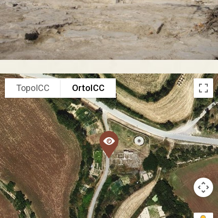
TopoICC
OrtoICC