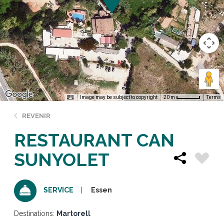
Image may be subject to copyright
Terms
20 m
REVENIR
RESTAURANT CAN
SUNYOLET
Essen
SERVICE
Destinations:
Martorell