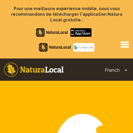
Aller
au
Pour une meilleure expérience mobile, nous vous
contenu
recommandons de télécharger l'application Natura
principal
Local gratuite.:
Apple
store
Google
Play
French
To
Main
navigation