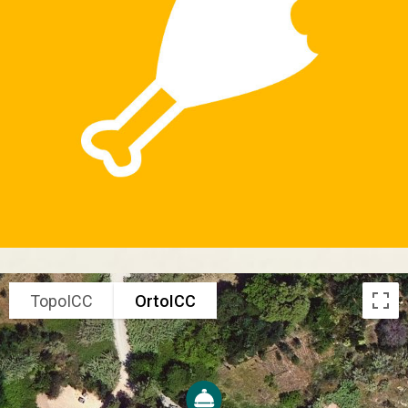
TopoICC
OrtoICC