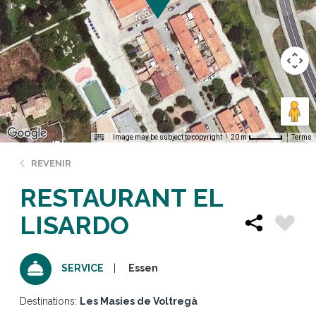
Image may be subject to copyright
Terms
20 m
REVENIR
RESTAURANT EL
LISARDO
Essen
SERVICE
Destinations:
Les Masies de Voltregà