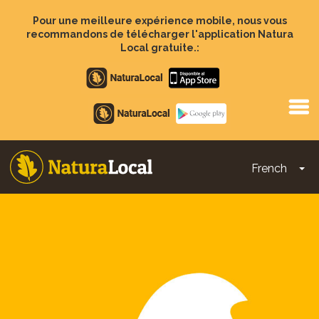
Aller
au
Pour une meilleure expérience mobile, nous vous
contenu
recommandons de télécharger l'application Natura
principal
Local gratuite.:
Apple
store
Google
Play
French
To
Main
navigation