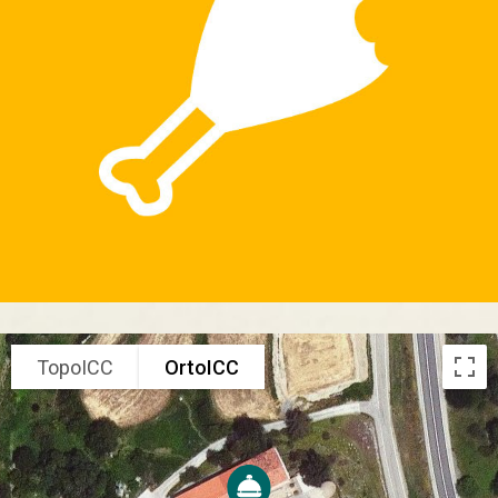
TopoICC
OrtoICC