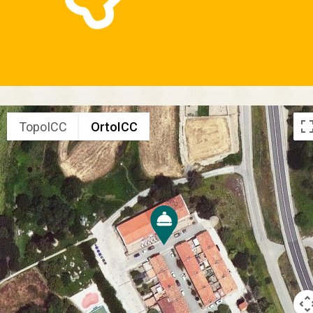
TopoICC
OrtoICC