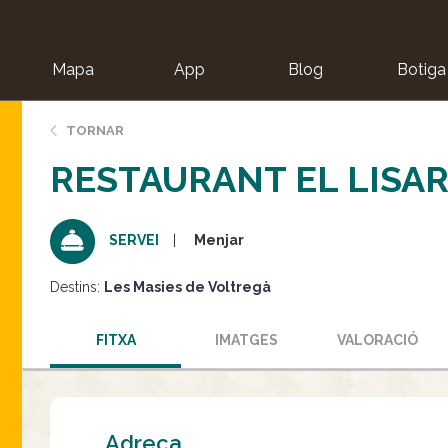
Mapa
App
Blog
Botiga
ion
TORNAR
RESTAURANT EL LISA
Menjar
SERVEI
Destins:
Les Masies de Voltregà
FITXA
IMATGES
VALORACIÓ
Adreça