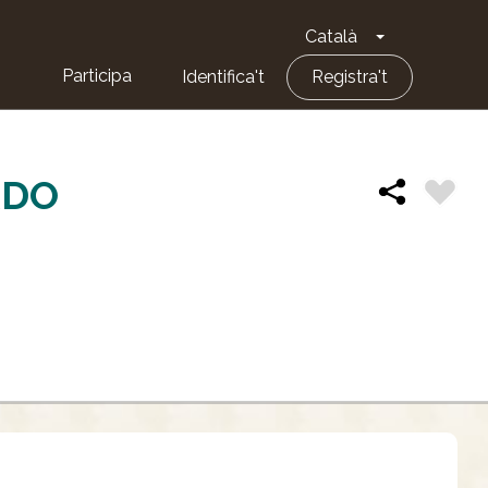
Català
Toggle Dropd
Participa
Identifica't
Registra't
RDO