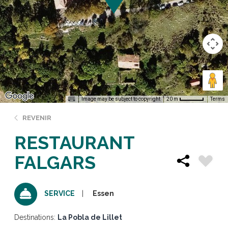
Image may be subject to copyright
Terms
20 m
REVENIR
RESTAURANT
FALGARS
Essen
SERVICE
Destinations:
La Pobla de Lillet