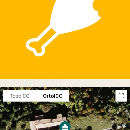
TopoICC
OrtoICC