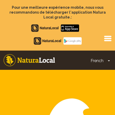
Aller
au
Pour une meilleure expérience mobile, nous vous
contenu
recommandons de télécharger l'application Natura
principal
Local gratuite.:
Apple
store
Google
Play
French
To
Main
navigation