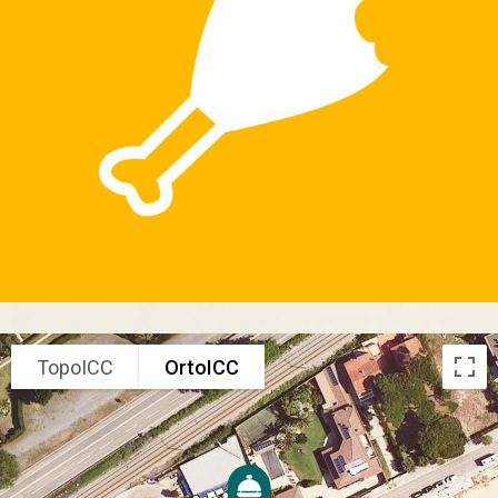
TopoICC
OrtoICC