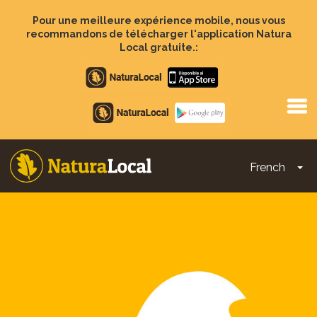
Aller
au
Pour une meilleure expérience mobile, nous vous
contenu
recommandons de télécharger l'application Natura
principal
Local gratuite.:
Apple
store
Google
Play
French
To
Main
navigation