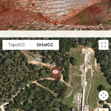
TopoICC
OrtoICC