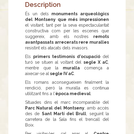
Description
És un dels
monuments arqueològics
del Montseny que més impressionen
el visitant, tant per la seva espectacularitat
constructiva com per les escenes que
suggereix, amb els nostres
remots
avantpassats arrecerats rere muralles
resistint els atacats dels invasors.
Els
primers testimonis d'ocupació
del
turó se situen al voltant del
segle X aC
,
mentre que la
muralla
comença a
aixecar-se al
segle IV aC
.
Els romans aconsegueixen finalment la
rendició, però la muralla es continua
utilitzant fins a l'
època medieval
.
Situades dins el marc incomparable del
Parc Natural del Montseny
, amb accès
des de
Sant Martí del Brull
, seguint la
carretera de la Sala fins el trencall del
Boix.
Per visitar-les, cal anar al
Centre