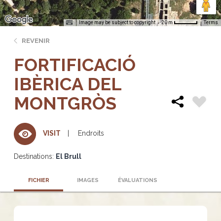
Image may be subject to copyright
Terms
20 m
REVENIR
FORTIFICACIÓ
IBÈRICA DEL
MONTGRÒS
Endroits
VISIT
Destinations:
El Brull
FICHIER
IMAGES
ÉVALUATIONS