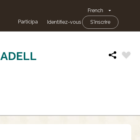
French
Toggle Drop
Participa
Identifiez-vous
S'inscrire
RADELL