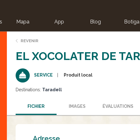
s
Mapa
App
Blog
Botiga
ion
REVENIR
EL XOCOLATER DE TA
Produit local
SERVICE
Destinations:
Taradell
FICHIER
IMAGES
ÉVALUATIONS
Adresse