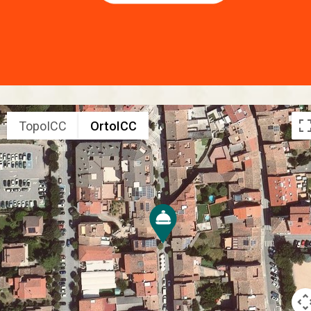
TopoICC
OrtoICC