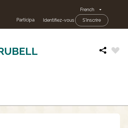
French
Toggle Drop
Participa
Identifiez-vous
S'inscrire
RUBELL