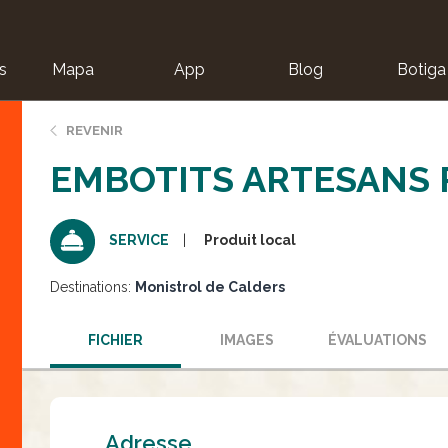
s
Mapa
App
Blog
Botiga
ion
REVENIR
EMBOTITS ARTESANS 
Produit local
SERVICE
Destinations:
Monistrol de Calders
FICHIER
IMAGES
ÉVALUATIONS
Adresse