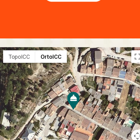
TopoICC
OrtoICC