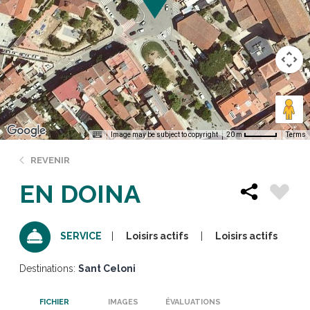
Image may be subject to copyright
Terms
20 m
REVENIR
EN DOINA
Loisirs actifs
Loisirs actifs
SERVICE
Destinations:
Sant Celoni
FICHIER
IMAGES
ÉVALUATIONS