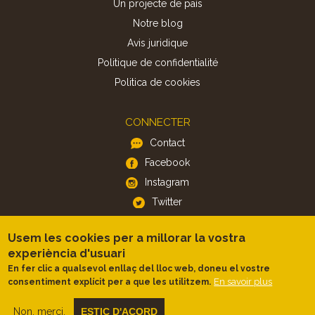
Un projecte de país
Notre blog
Avis juridique
Politique de confidentialité
Politica de cookies
CONNECTER
Contact
Facebook
Instagram
Twitter
Usem les cookies per a millorar la vostra
APP
experiència d'usuari
iOS
En fer clic a qualsevol enllaç del lloc web, doneu el vostre
Android
En savoir plus
consentiment explícit per a que les utilitzem.
Non, merci.
ESTIC D'ACORD