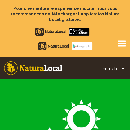
Aller
au
Pour une meilleure expérience mobile, nous vous
contenu
recommandons de télécharger l'application Natura
principal
Local gratuite.:
Apple
store
Google
Play
French
To
Main
navigation