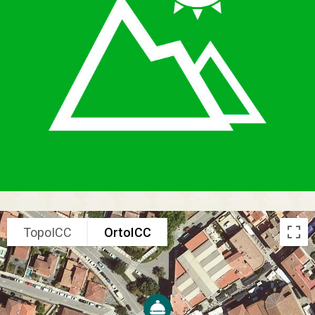
TopoICC
OrtoICC