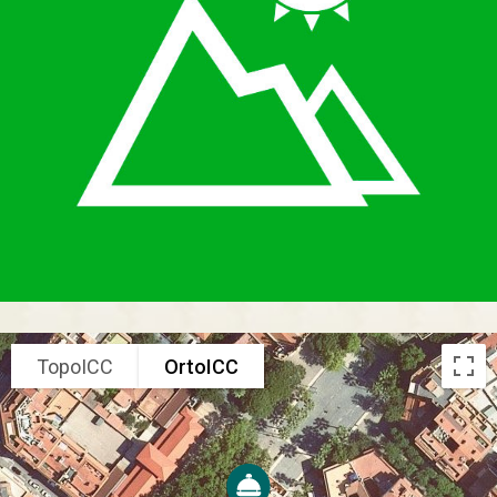
TopoICC
OrtoICC