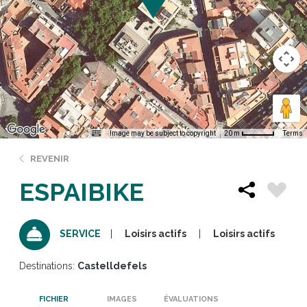
Image may be subject to copyright
Terms
20 m
REVENIR
ESPAIBIKE
Loisirs actifs
Loisirs actifs
SERVICE
Destinations:
Castelldefels
FICHIER
IMAGES
ÉVALUATIONS