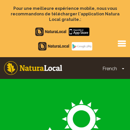
Aller
au
Pour une meilleure expérience mobile, nous vous
contenu
recommandons de télécharger l'application Natura
principal
Local gratuite.:
Apple
store
Google
Play
French
To
Main
navigation