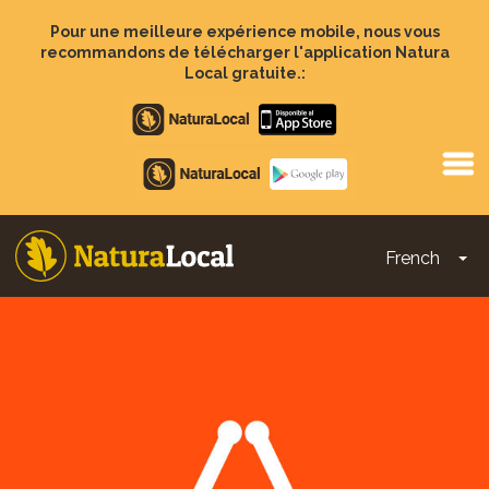
Aller
au
Pour une meilleure expérience mobile, nous vous
contenu
recommandons de télécharger l'application Natura
principal
Local gratuite.:
Apple
store
Google
Play
French
To
Main
navigation