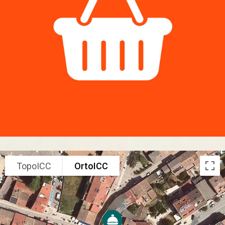
TopoICC
OrtoICC