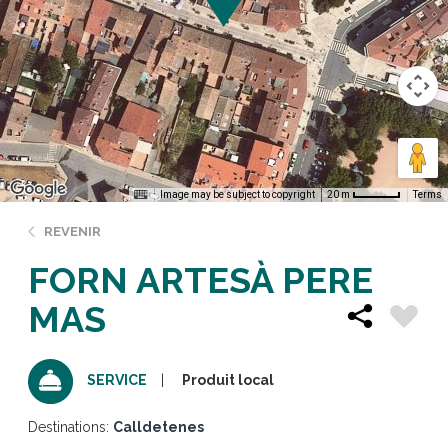
Image may be subject to copyright
Terms
20 m
REVENIR
FORN ARTESÀ PERE
MAS
Produit local
SERVICE
Destinations:
Calldetenes