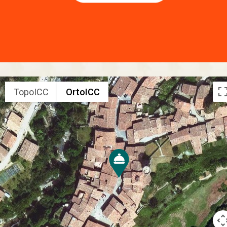
TopoICC
OrtoICC