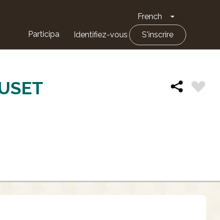
French
Toggle Drop
Participa
Identifiez-vous
S'inscrire
TUSET