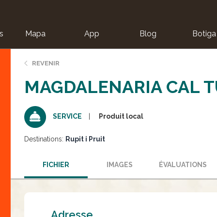
s
Mapa
App
Blog
Botiga
ion
REVENIR
MAGDALENARIA CAL 
Produit local
SERVICE
Destinations:
Rupit i Pruit
FICHIER
IMAGES
ÉVALUATIONS
Adresse