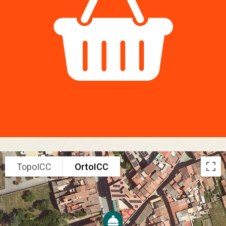
TopoICC
OrtoICC