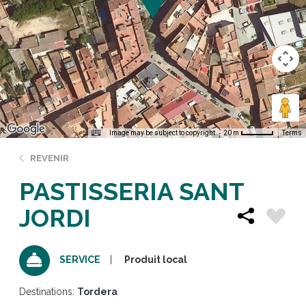
Image may be subject to copyright
Terms
20 m
REVENIR
PASTISSERIA SANT
JORDI
Produit local
SERVICE
Destinations:
Tordera