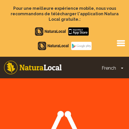
Aller
au
Pour une meilleure expérience mobile, nous vous
contenu
recommandons de télécharger l'application Natura
principal
Local gratuite.:
Apple
store
Google
Play
French
To
Main
navigation