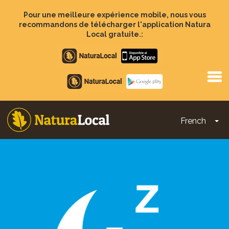
Aller
au
Pour une meilleure expérience mobile, nous vous
contenu
recommandons de télécharger l'application Natura
principal
Local gratuite.:
Apple
store
Google
Play
French
To
Main
navigation