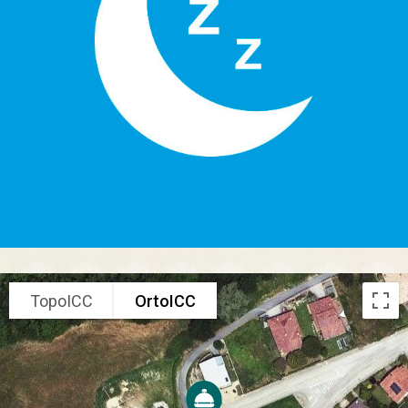
TopoICC
OrtoICC