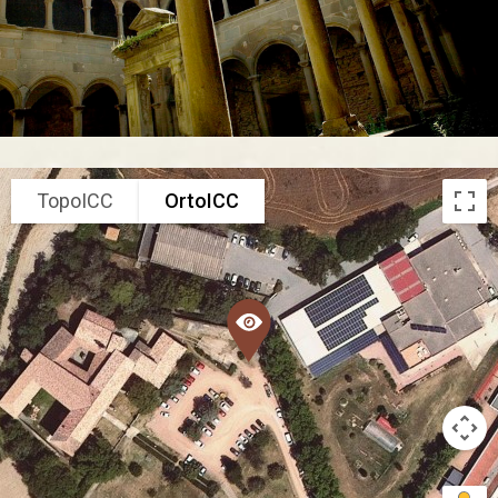
TopoICC
OrtoICC