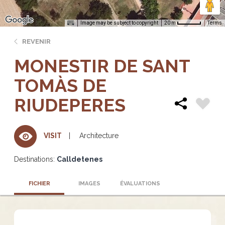
Image may be subject to copyright
Terms
20 m
REVENIR
MONESTIR DE SANT
TOMÀS DE
RIUDEPERES
Architecture
VISIT
Destinations:
Calldetenes
FICHIER
IMAGES
ÉVALUATIONS