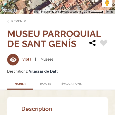
Image may be subject to copyright
Terms
20 m
REVENIR
MUSEU PARROQUIAL
DE SANT GENÍS
Musées
VISIT
Destinations:
Vilassar de Dalt
FICHIER
IMAGES
ÉVALUATIONS
Description