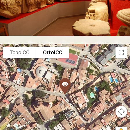
TopoICC
OrtoICC