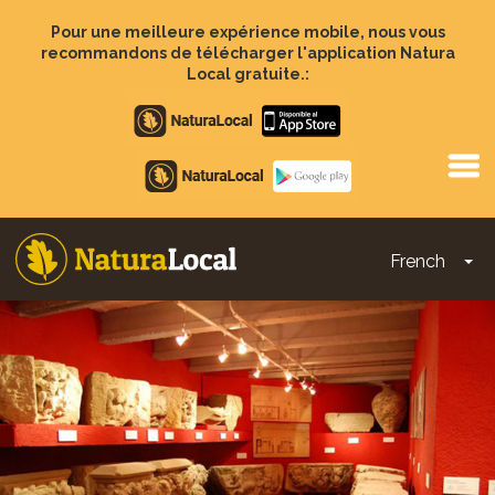
Aller
au
Pour une meilleure expérience mobile, nous vous
contenu
recommandons de télécharger l'application Natura
principal
Local gratuite.:
Apple
store
Google
Play
French
To
Main
navigation