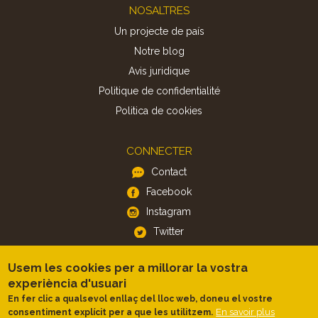
Footer
NOSALTRES
Un projecte de país
Notre blog
Avis juridique
Politique de confidentialité
Politica de cookies
CONNECTER
Contact
Facebook
Instagram
Twitter
Usem les cookies per a millorar la vostra
APP
experiència d'usuari
iOS
En fer clic a qualsevol enllaç del lloc web, doneu el vostre
Android
En savoir plus
consentiment explícit per a que les utilitzem.