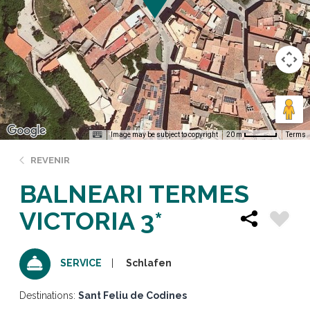
Image may be subject to copyright
Terms
20 m
REVENIR
BALNEARI TERMES
VICTORIA 3*
Schlafen
SERVICE
Destinations:
Sant Feliu de Codines