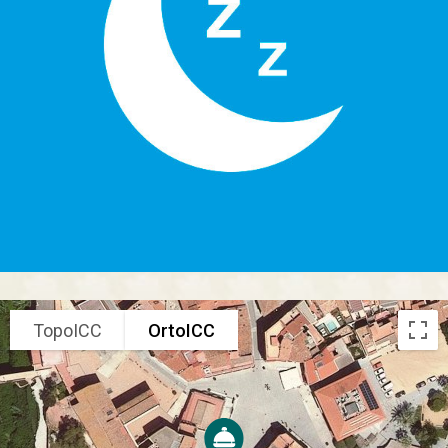
TopoICC
OrtoICC