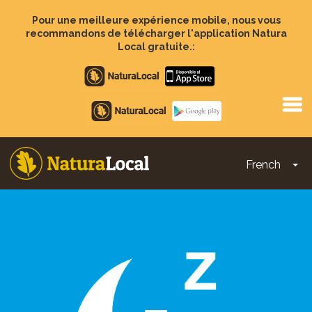
Aller
au
Pour une meilleure expérience mobile, nous vous
contenu
recommandons de télécharger l'application Natura
principal
Local gratuite.:
Apple
store
Google
Play
French
To
Main
navigation