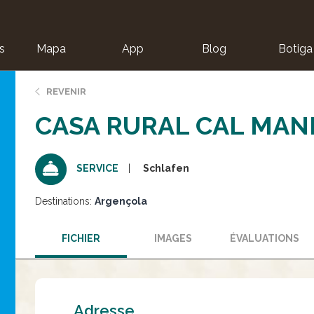
s
Mapa
App
Blog
Botiga
ion
REVENIR
CASA RURAL CAL MAN
Schlafen
SERVICE
Destinations:
Argençola
FICHIER
IMAGES
ÉVALUATIONS
Adresse