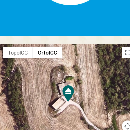
TopoICC
OrtoICC