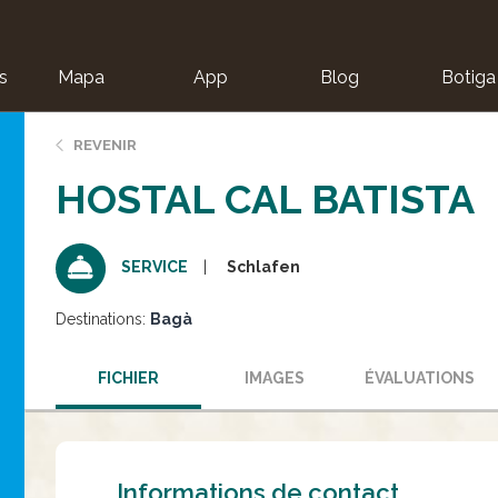
s
Mapa
App
Blog
Botiga
ion
REVENIR
HOSTAL CAL BATISTA
Schlafen
SERVICE
Destinations:
Bagà
FICHIER
IMAGES
ÉVALUATIONS
Informations de contact