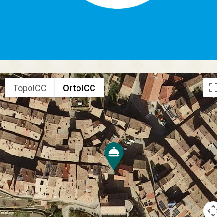
TopoICC
OrtoICC