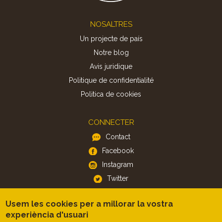
Footer
NOSALTRES
Un projecte de país
Notre blog
Avis juridique
Politique de confidentialité
Politica de cookies
CONNECTER
Contact
Facebook
Instagram
Twitter
Usem les cookies per a millorar la vostra
APP
experiència d'usuari
iOS