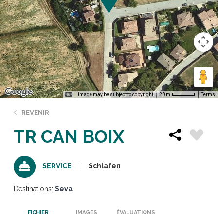
Image may be subject to copyright
Terms
20 m
REVENIR
TR CAN BOIX
Schlafen
SERVICE
Destinations:
Seva
FICHIER
IMAGES
ÉVALUATIONS