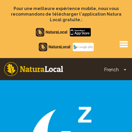
Aller
au
Pour une meilleure expérience mobile, nous vous
contenu
recommandons de télécharger l'application Natura
principal
Local gratuite.:
Apple
store
Google
Play
French
To
Main
navigation