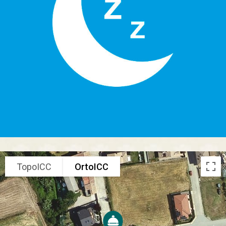
TopoICC
OrtoICC