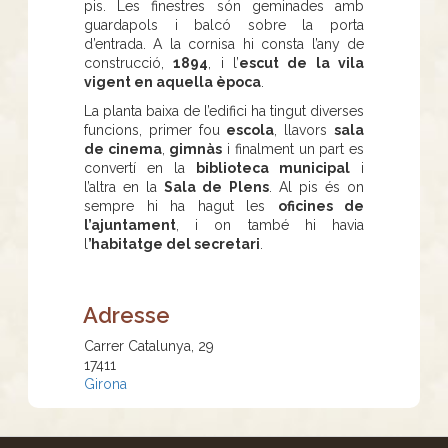
pis. Les finestres són geminades amb
guardapols i balcó sobre la porta
d’entrada. A la cornisa hi consta l’any de
construcció,
1894
, i l’
escut de la vila
vigent en aquella època
.
La planta baixa de l’edifici ha tingut diverses
funcions, primer fou
escola
, llavors
sala
de cinema
,
gimnàs
i finalment un part es
convertí en la
biblioteca municipal
i
l’altra en la
Sala de Plens
. Al pis és on
sempre hi ha hagut les
oficines de
l’ajuntament
, i on també hi havia
l
’habitatge del secretari
.
Adresse
Carrer Catalunya, 29
17411
Girona