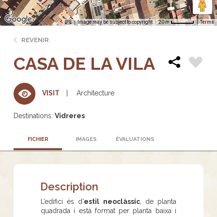
Image may be subject to copyright
Terms
20 m
REVENIR
CASA DE LA VILA
Architecture
VISIT
Destinations:
Vidreres
FICHIER
IMAGES
ÉVALUATIONS
Description
L’edifici és d’
estil neoclàssic
, de planta
quadrada i està format per planta baixa i