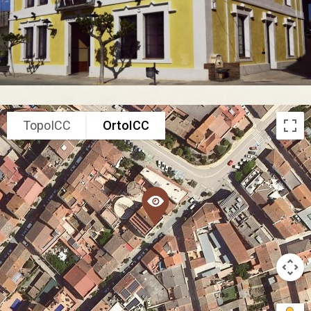
TopoICC
OrtoICC