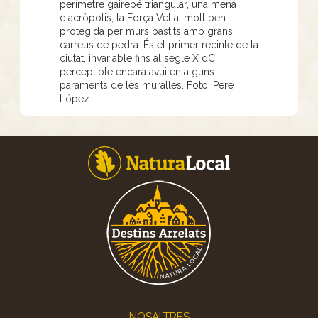
perímetre gairebé triangular, una mena
d'acròpolis, la Força Vella, molt ben
protegida per murs bastits amb grans
carreus de pedra. És el primer recinte de la
ciutat, invariable fins al segle X dC i
perceptible encara avui en alguns
paraments de les muralles. Foto: Pere
López
Footer
NOSALTRES