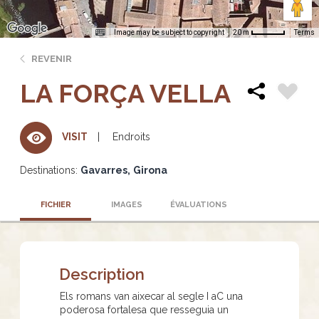
Image may be subject to copyright
Terms
20 m
REVENIR
LA FORÇA VELLA
Endroits
VISIT
Destinations:
Gavarres
Girona
FICHIER
IMAGES
ÉVALUATIONS
Description
Els romans van aixecar al segle I aC una
poderosa fortalesa que resseguia un