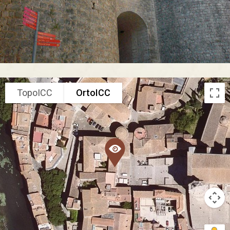
TopoICC
OrtoICC