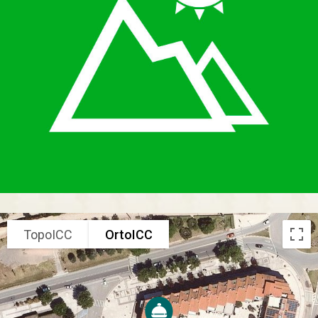
TopoICC
OrtoICC