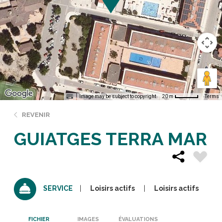
Image may be subject to copyright
Terms
20 m
REVENIR
GUIATGES TERRA MAR
Loisirs actifs
Loisirs actifs
SERVICE
FICHIER
IMAGES
ÉVALUATIONS