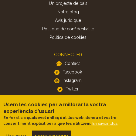
Un projecte de país
Notre blog
Avis juridique
Politique de confidentialité
Politica de cookies
CONNECTER
Contact
Facebook
Instagram
Twitter
Usem les cookies per a millorar la vostra
APP
experiència d'usuari
iOS
En fer clic a qualsevol enllaç del lloc web, doneu el vostre
Android
En savoir plus
consentiment explícit per a que les utilitzem.