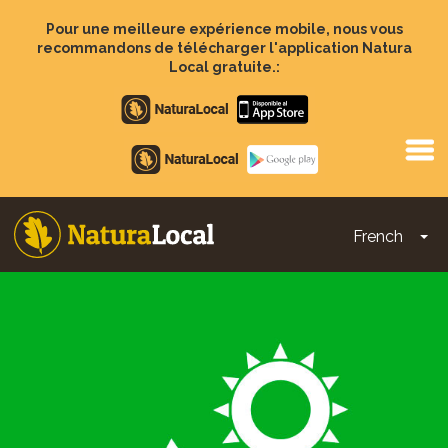
Aller
au
Pour une meilleure expérience mobile, nous vous
contenu
recommandons de télécharger l'application Natura
principal
Local gratuite.:
Apple
store
Google
Play
French
To
Main
navigation