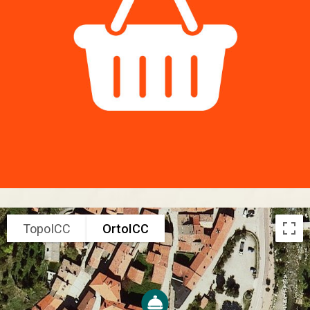
TopoICC
OrtoICC