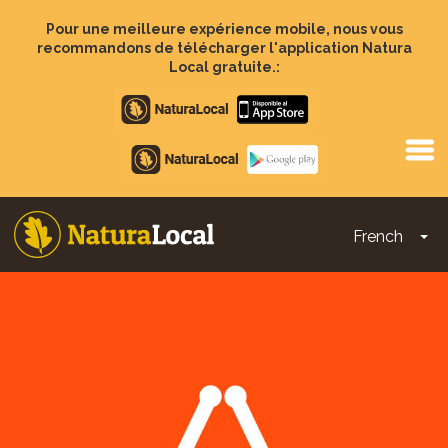
Aller
au
Pour une meilleure expérience mobile, nous vous
contenu
recommandons de télécharger l'application Natura
principal
Local gratuite.:
Apple
store
Google
Play
French
To
Main
navigation