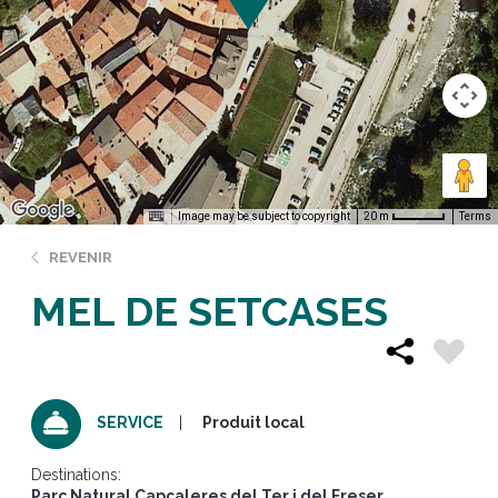
Image may be subject to copyright
Terms
20 m
REVENIR
MEL DE SETCASES
Produit local
SERVICE
Destinations:
Parc Natural Capçaleres del Ter i del Freser