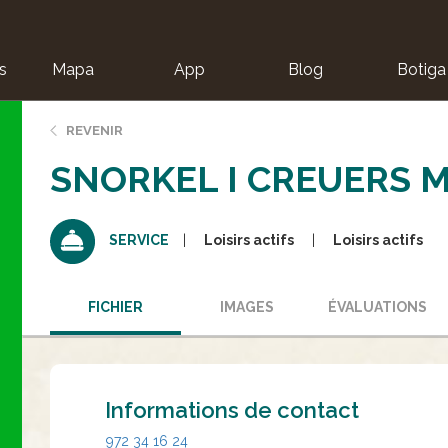
s
Mapa
App
Blog
Botiga
ion
REVENIR
SNORKEL I CREUERS 
Loisirs actifs
Loisirs actifs
SERVICE
FICHIER
IMAGES
ÉVALUATIONS
Informations de contact
972 34 16 24