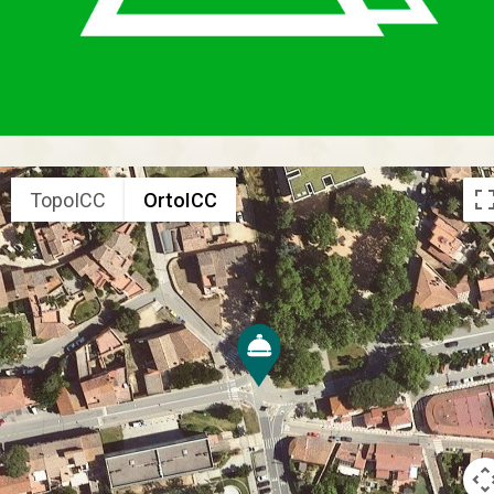
TopoICC
OrtoICC