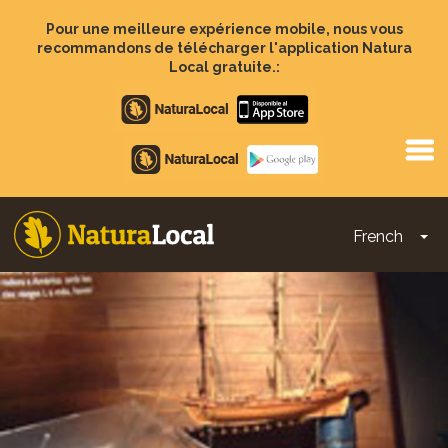
Aller
au
Pour une meilleure expérience mobile, nous vous
contenu
recommandons de télécharger l'application Natura
principal
Local gratuite.:
Apple
store
Google
Play
French
To
Main
navigation