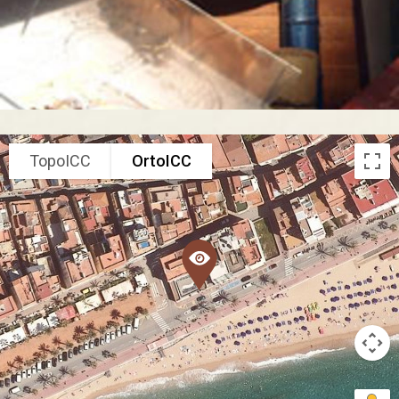
TopoICC
OrtoICC