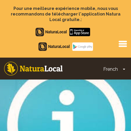
Aller
au
Pour une meilleure expérience mobile, nous vous
contenu
recommandons de télécharger l'application Natura
principal
Local gratuite.:
Apple
store
Google
Play
French
To
Main
navigation