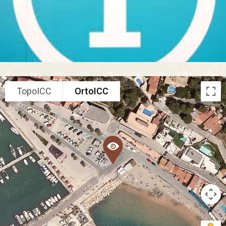
TopoICC
OrtoICC