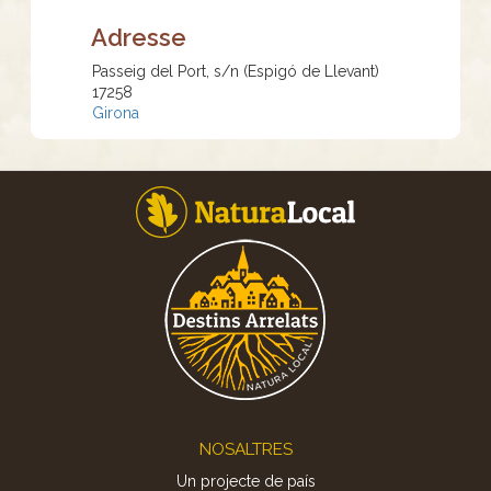
Adresse
Passeig del Port, s/n (Espigó de Llevant)
17258
Girona
Footer
NOSALTRES
Un projecte de país