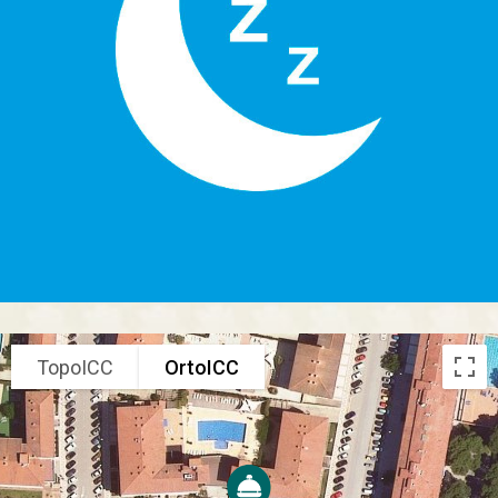
TopoICC
OrtoICC