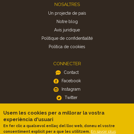
Footer
NOSALTRES
Un projecte de país
Notre blog
Avis juridique
Politique de confidentialité
Politica de cookies
CONNECTER
Contact
Facebook
Instagram
Twitter
Usem les cookies per a millorar la vostra
APP
experiència d'usuari
iOS
En fer clic a qualsevol enllaç del lloc web, doneu el vostre
Android
En savoir plus
consentiment explícit per a que les utilitzem.