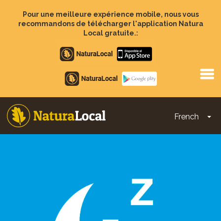
Aller
au
Pour une meilleure expérience mobile, nous vous
contenu
recommandons de télécharger l'application Natura
principal
Local gratuite.:
Apple
store
Google
Play
French
To
Main
navigation