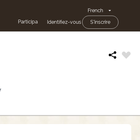
French
Toggle Drop
Participa
Identifiez-vous
S'inscrire
r