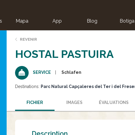
s
Mapa
App
Blog
Botiga
ion
REVENIR
HOSTAL PASTUIRA
Schlafen
SERVICE
Destinations:
Parc Natural Capçaleres del Ter i del Frese
FICHIER
IMAGES
ÉVALUATIONS
Description