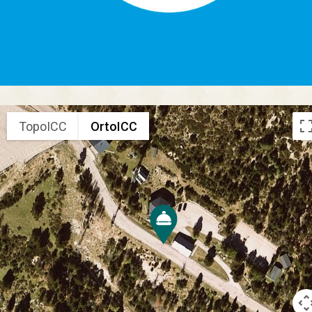
TopoICC
OrtoICC