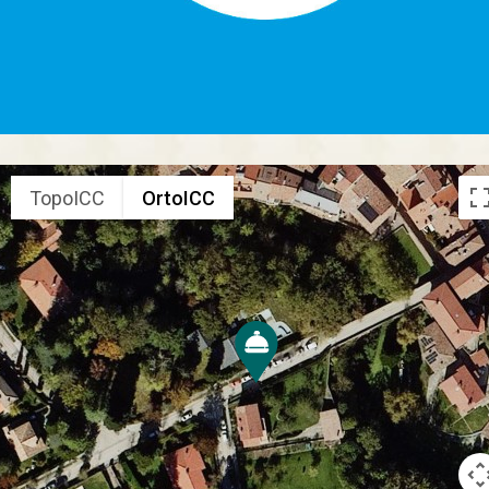
TopoICC
OrtoICC