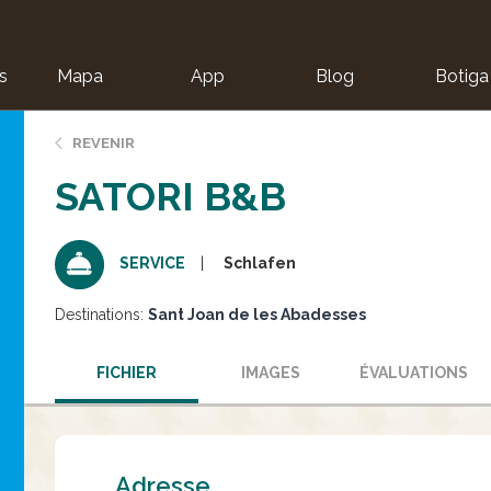
s
Mapa
App
Blog
Botiga
ion
REVENIR
SATORI B&B
Schlafen
SERVICE
Destinations:
Sant Joan de les Abadesses
FICHIER
IMAGES
ÉVALUATIONS
Adresse