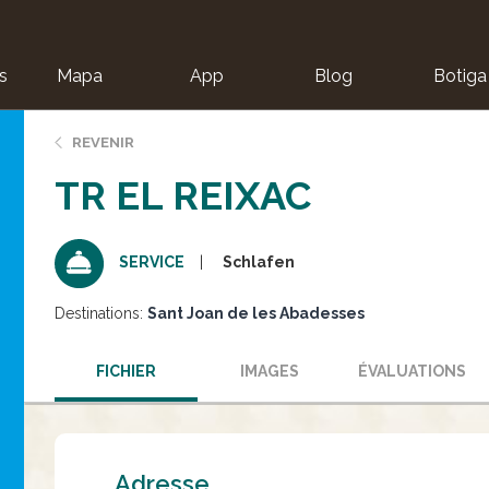
s
Mapa
App
Blog
Botiga
ion
REVENIR
TR EL REIXAC
Schlafen
SERVICE
Destinations:
Sant Joan de les Abadesses
FICHIER
IMAGES
ÉVALUATIONS
Adresse