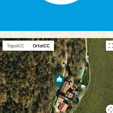
TopoICC
OrtoICC