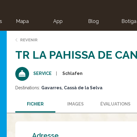
s
Mapa
App
Blog
Botiga
ion
REVENIR
TR LA PAHISSA DE CA
Schlafen
SERVICE
Destinations:
Gavarres
Cassà de la Selva
FICHIER
IMAGES
ÉVALUATIONS
Adresse