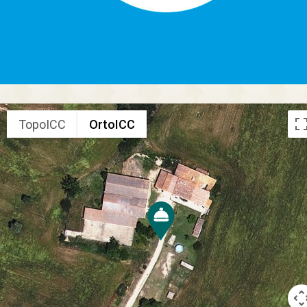
TopoICC
OrtoICC