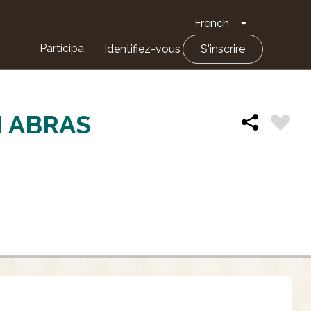
French
Toggle Drop
Participa
Identifiez-vous
S'inscrire
N ABRAS