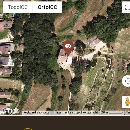
TopoICC
OrtoICC
Keyboard shortcuts
Image may be subject to copyright
Te
20 m
Footer