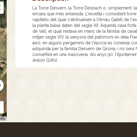
La Torre Desvern, la Torre Desbach o, simplement, la 
encara que més enlairada. L'esvelta i consistent torre 
capitells del qual s'atribueixen a l'Arnau Gatell de 
la planta baixa daten del segle XII. Aquesta casa fort
de Vall, el qual restava en mans de la família de cav
mitjan segle XIV la senyora del patrimoni es deia Fra
això, en alguns pergamins de l'època es coneixia com
adquirida per la família Desvern de Girona, i no serà 
convertirà en una masoveria. Als anys 90, l'Ajuntament l
Antoni Grífol
rms