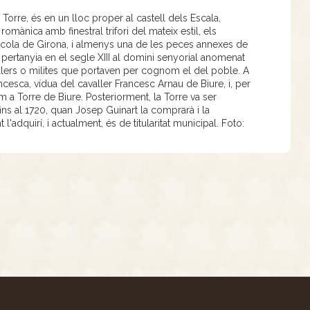
Torre, és en un lloc proper al castell dels Escala,
romànica amb finestral trifori del mateix estil, els
l'escola de Girona, i almenys una de les peces annexes de
a pertanyia en el segle XIII al domini senyorial anomenat
allers o milites que portaven per cognom el del poble. A
ncesca, vídua del cavaller Francesc Arnau de Biure, i, per
 a Torre de Biure. Posteriorment, la Torre va ser
fins al 1720, quan Josep Guinart la comprarà i la
'adquirí, i actualment, és de titularitat municipal. Foto: