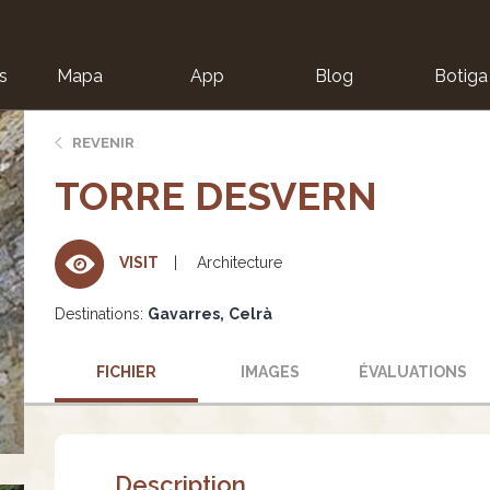
s
Mapa
App
Blog
Botiga
ion
REVENIR
TORRE DESVERN
Architecture
VISIT
Destinations:
Gavarres
Celrà
FICHIER
IMAGES
ÉVALUATIONS
Description