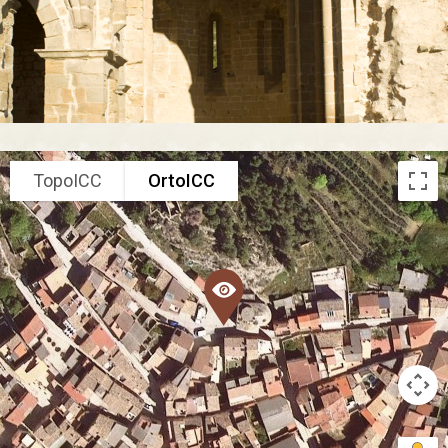
TopoICC
OrtoICC