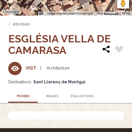
Image may be subject to copyright
Terms
20 m
REVENIR
ESGLÉSIA VELLA DE
CAMARASA
Architecture
VISIT
Destinations:
Sant Llorenç de Montgai
FICHIER
IMAGES
ÉVALUATIONS