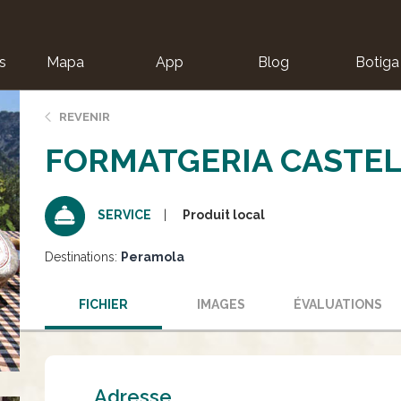
s
Mapa
App
Blog
Botiga
ion
REVENIR
FORMATGERIA CASTEL
Produit local
SERVICE
Destinations:
Peramola
FICHIER
IMAGES
ÉVALUATIONS
Adresse